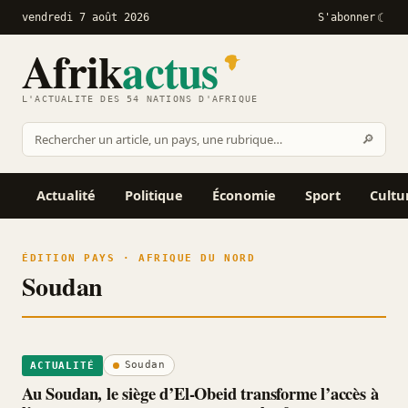
vendredi 7 août 2026
S'abonner
Afrik
actus
L'ACTUALITÉ DES 54 NATIONS D'AFRIQUE
Recher
🔎
Rechercher
sur
Afrikactus
Actualité
Politique
Économie
Sport
Cultu
ÉDITION PAYS · AFRIQUE DU NORD
Soudan
Soudan
ACTUALITÉ
Au Soudan, le siège d’El-Obeid transforme l’accès à