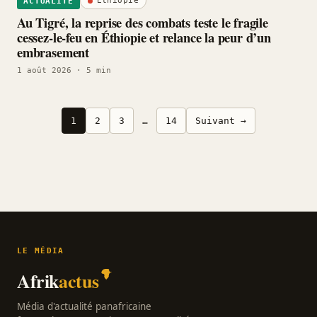
Ethiopie
ACTUALITÉ
Au Tigré, la reprise des combats teste le fragile
cessez-le-feu en Éthiopie et relance la peur d’un
embrasement
1 août 2026
· 5 min
Pagination
1
2
3
…
14
Suivant →
des
publications
LE MÉDIA
Afrik
actus
Média d'actualité panafricaine