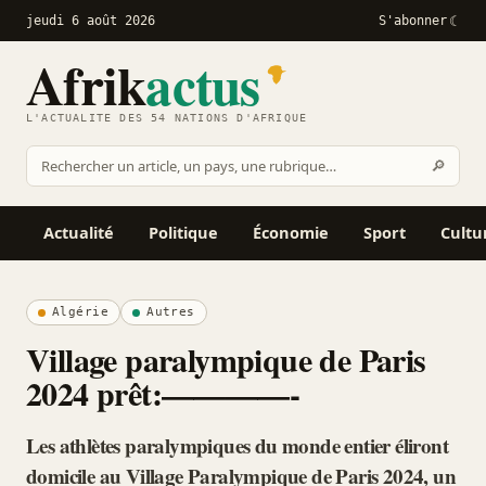
jeudi 6 août 2026
S'abonner
Afrik
actus
L'ACTUALITÉ DES 54 NATIONS D'AFRIQUE
Recher
🔎
Rechercher
sur
Afrikactus
Actualité
Politique
Économie
Sport
Cultu
Algérie
Autres
Village paralympique de Paris
2024 prêt:————-
Les athlètes paralympiques du monde entier éliront
domicile au Village Paralympique de Paris 2024, un