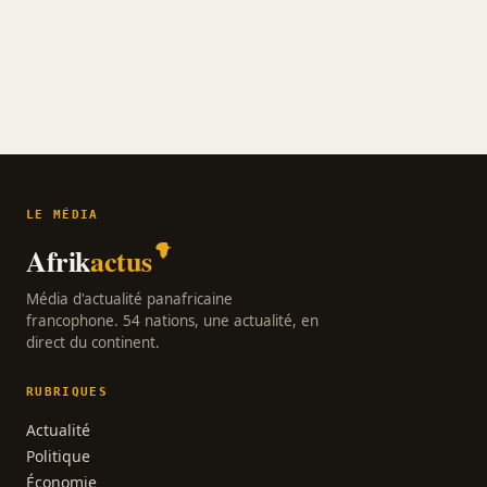
LE MÉDIA
Afrik
actus
Média d'actualité panafricaine
francophone. 54 nations, une actualité, en
direct du continent.
RUBRIQUES
Actualité
Politique
Économie