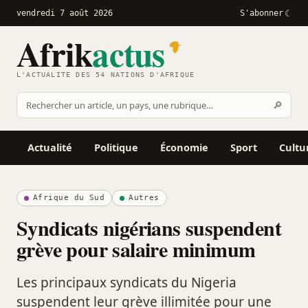
vendredi 7 août 2026
S'abonner
Afrik
actus
L'ACTUALITÉ DES 54 NATIONS D'AFRIQUE
Recher
🔎
Rechercher
sur
Afrikactus
Actualité
Politique
Économie
Sport
Cultu
Afrique du Sud
Autres
Syndicats nigérians suspendent
grève pour salaire minimum
Les principaux syndicats du Nigeria
suspendent leur grève illimitée pour une