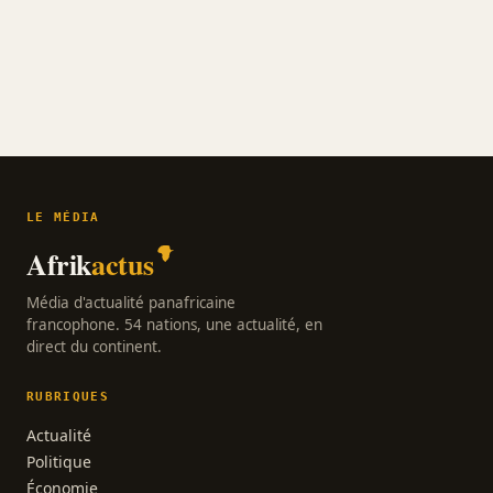
LE MÉDIA
Afrik
actus
Média d'actualité panafricaine
francophone. 54 nations, une actualité, en
direct du continent.
RUBRIQUES
Actualité
Politique
Économie