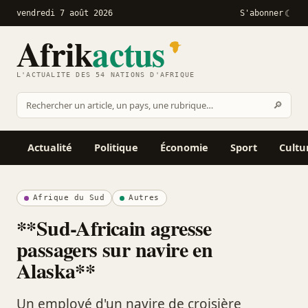
vendredi 7 août 2026
S'abonner
Afrik
actus
L'ACTUALITÉ DES 54 NATIONS D'AFRIQUE
Recher
🔎
Rechercher
sur
Afrikactus
Actualité
Politique
Économie
Sport
Cultu
Afrique du Sud
Autres
**Sud-Africain agresse
passagers sur navire en
Alaska**
Un employé d'un navire de croisière