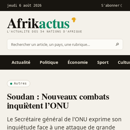
jeudi 6 août 2026
S'abonner
Afrik
actus
L'ACTUALITÉ DES 54 NATIONS D'AFRIQUE
Recher
🔎
Rechercher
sur
Afrikactus
Actualité
Politique
Économie
Sport
Cultu
Autres
Soudan : Nouveaux combats
inquiètent l’ONU
Le Secrétaire général de l'ONU exprime son
inquiétude face à une attaque de grande