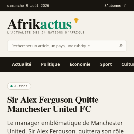
dimanche 9 août 2026
S'abonner
Afrik
actus
L'ACTUALITÉ DES 54 NATIONS D'AFRIQUE
Recher
🔎
Rechercher
sur
Afrikactus
Actualité
Politique
Économie
Sport
Cultu
Autres
Sir Alex Ferguson Quitte
Manchester United FC
Le manager emblématique de Manchester
United, Sir Alex Ferguson, quittera son rôle