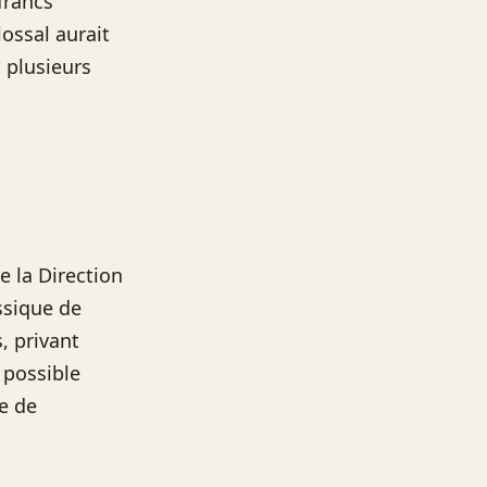
francs
lossal aurait
 plusieurs
e la Direction
ssique de
, privant
e possible
le de