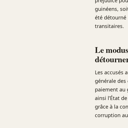
préjudice pour
guinéens, soi
été détourné 
transitaires.
Le modus 
détourne
Les accusés a
générale des 
paiement au g
ainsi l’État d
grâce à la com
corruption a