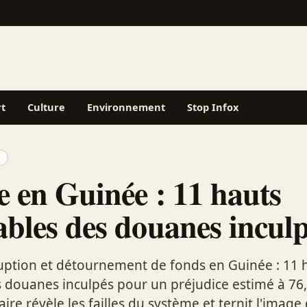
rt
Culture
Environnement
Stop Infox
e
e en Guinée : 11 hauts
ables des douanes incul
uption et détournement de fonds en Guinée : 11 
 douanes inculpés pour un préjudice estimé à 76,
aire révèle les failles du système et ternit l'image