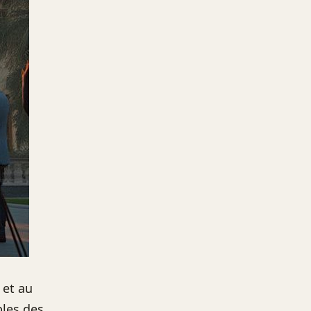
 et au
les des