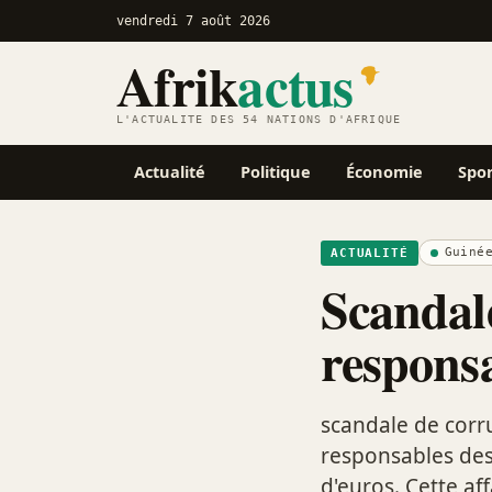
vendredi 7 août 2026
Afrik
actus
L'ACTUALITÉ DES 54 NATIONS D'AFRIQUE
Actualité
Politique
Économie
Spo
Guiné
ACTUALITÉ
Scandal
respons
scandale de corr
responsables des
d'euros. Cette aff