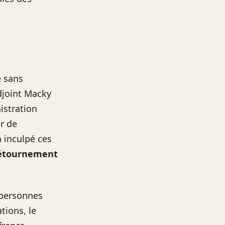
e sans
djoint Macky
istration
r de
 inculpé ces
 détournement
 personnes
tions, le