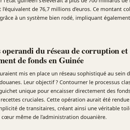
 l’État guinéen s’élèverait à plus de 700 milliards de 
t l’équivalent de 76,7 millions d’euros. Ce montant co
grâce à un système bien rodé, impliquant également
operandi du réseau de corruption et
ment de fonds en Guinée
uraient mis en place un réseau sophistiqué au sein d
douanes. Leur objectif ? Contourner le processus cla
uichet unique pour encaisser directement des fonds
e recettes cruciales. Cette opération aurait été rendu
plicité de transitaires, créant ainsi une véritable toi
u cœur même de l’administration douanière.