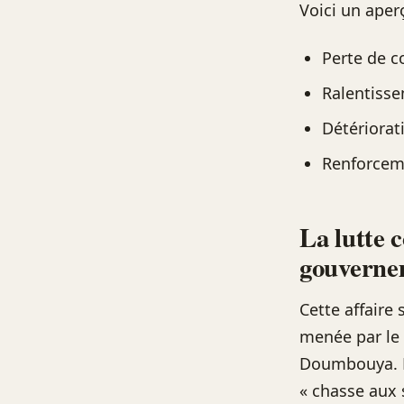
Voici un aper
Perte de c
Ralentisse
Détériorat
Renforceme
La lutte c
gouvernem
Cette affaire 
menée par le 
Doumbouya. Bi
« chasse aux 