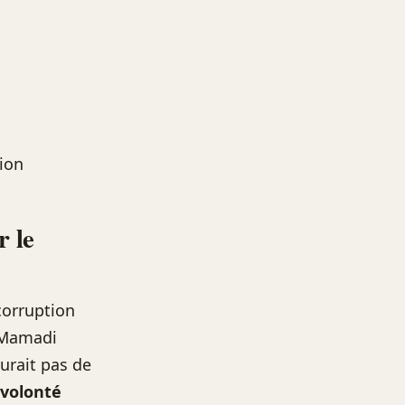
ion
r le
 corruption
t Mamadi
urait pas de
 volonté