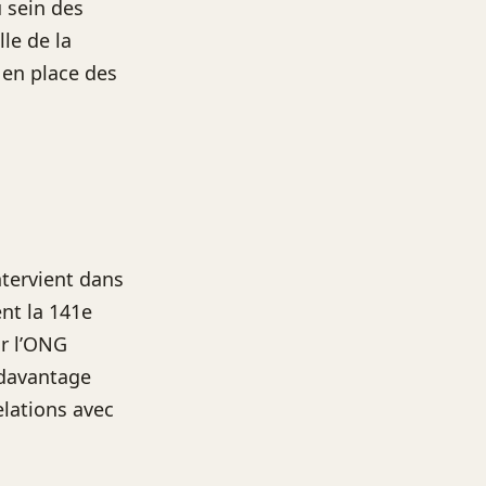
 sein des
le de la
 en place des
ntervient dans
nt la 141e
ar l’ONG
 davantage
elations avec