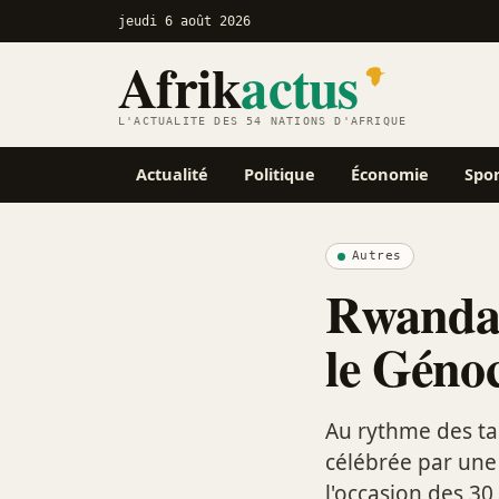
jeudi 6 août 2026
Afrik
actus
L'ACTUALITÉ DES 54 NATIONS D'AFRIQUE
Actualité
Politique
Économie
Spo
Autres
Rwanda 
le Géno
Au rythme des ta
célébrée par une
l'occasion des 3