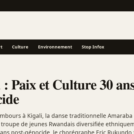
rt
Culture
Environnement
Stop Infox
: Paix et Culture 30 an
cide
mbours à Kigali, la danse traditionnelle Amaraba 
 troupe de jeunes Rwandais diversifiée ethnique
0 ans post-génocide, le chorégraphe Eric Rukundo