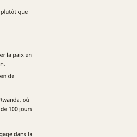
 plutôt que
r la paix en
n.
yen de
 Rwanda, où
 de 100 jours
ngage dans la