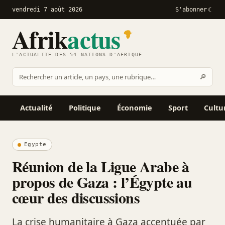
vendredi 7 août 2026
S'abonner
Afrik
actus
L'ACTUALITÉ DES 54 NATIONS D'AFRIQUE
Recher
🔎
Rechercher
sur
Afrikactus
Actualité
Politique
Économie
Sport
Cultu
Egypte
Réunion de la Ligue Arabe à
propos de Gaza : l’Égypte au
cœur des discussions
La crise humanitaire à Gaza accentuée par