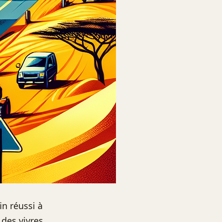
n réussi à
 des vivres