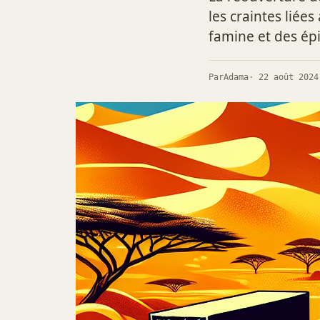
les craintes liée
famine et des épi
Par
Adama
· 22 août 2024