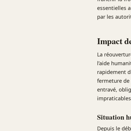
essentielles 
par les autor
Impact de
La réouvertur
l’aide humani
rapidement de
fermeture de 
entravé, obli
impraticables
Situation h
Depuis le déb