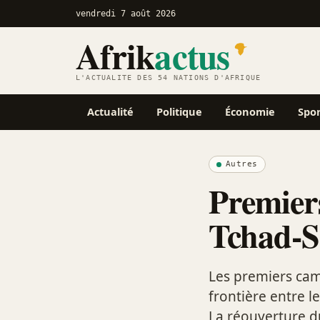
vendredi 7 août 2026
Afrik
actus
L'ACTUALITÉ DES 54 NATIONS D'AFRIQUE
Actualité
Politique
Économie
Spo
Autres
Premiers
Tchad-
Les premiers cam
frontière entre l
La réouverture d