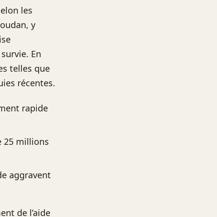
Selon les
Soudan, y
ise
survie. En
es telles que
uies récentes.
ement rapide
 25 millions
ïde aggravent
nt de l’aide