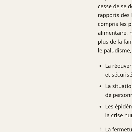
cesse de se dé
rapports des 
compris les p
alimentaire, 
plus de la fa
le paludisme, 
La réouver
et sécuris
La situati
de personn
Les épidém
la crise h
La fermetu