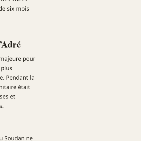
de six mois
d’Adré
 majeure pour
 plus
e. Pendant la
itaire était
ses et
s.
 au Soudan ne