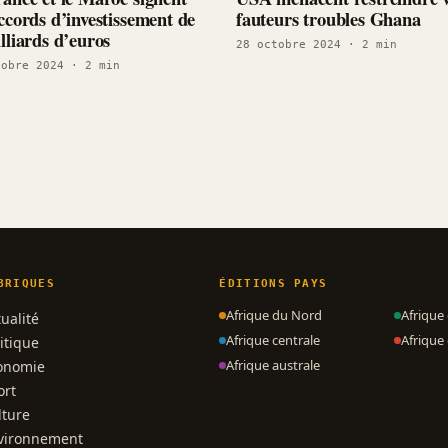
ccords d’investissement de
fauteurs troubles Ghana
lliards d’euros
28 octobre 2024
· 2 min
tobre 2024
· 2 min
BRIQUES
ÉDITIONS PAYS
Afrique du Nord
Afrique
ualité
Afrique centrale
Afrique 
itique
Afrique australe
onomie
ort
lture
vironnement