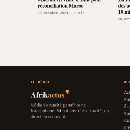
réconciliation Maroc
des a
10 mi
29 octobre 2024
· 2 min
28 oc
LE MÉDIA
RU
Afrik
actus
Act
Pol
Média d'actualité panafricaine
Éc
francophone. 54 nations, une actualité, en
Sp
direct du continent.
Cu
En