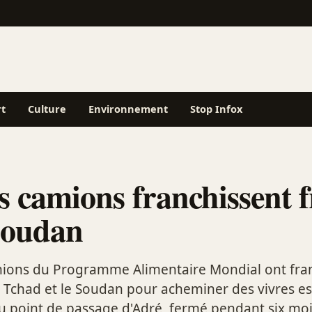
rt
Culture
Environnement
Stop Infox
 camions franchissent f
Soudan
ions du Programme Alimentaire Mondial ont fran
e Tchad et le Soudan pour acheminer des vivres ess
u point de passage d'Adré, fermé pendant six moi