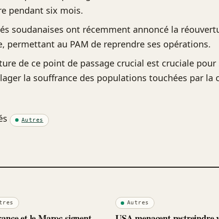
e pendant six mois.
tés soudanaises ont récemment annoncé la réouvert
, permettant au PAM de reprendre ses opérations.
ture de ce point de passage crucial est cruciale pour
ulager la souffrance des populations touchées par la 
és
Autres
tres
Autres
ance et le Maroc signent
USA menacent restreindre v