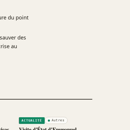
ure du point
 sauver des
crise au
Autres
ACTUALITÉ
isas
Visite d’État d’Emmanuel