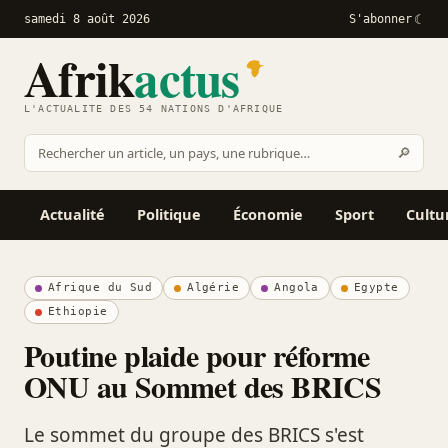
samedi 8 août 2026
S'abonner
Afrik
actus
L'ACTUALITÉ DES 54 NATIONS D'AFRIQUE
Recher
🔎
Rechercher
sur
Afrikactus
Actualité
Politique
Économie
Sport
Cultu
Afrique du Sud
Algérie
Angola
Egypte
Ethiopie
Poutine plaide pour réforme
ONU au Sommet des BRICS
Le sommet du groupe des BRICS s'est