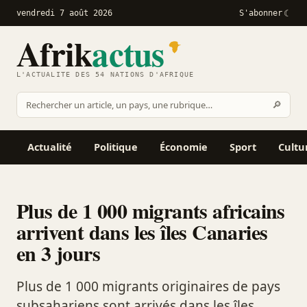
vendredi 7 août 2026
S'abonner
Afrik
actus
L'ACTUALITÉ DES 54 NATIONS D'AFRIQUE
Recher
🔎
Rechercher
sur
Afrikactus
Actualité
Politique
Économie
Sport
Cultu
Plus de 1 000 migrants africains
arrivent dans les îles Canaries
en 3 jours
Plus de 1 000 migrants originaires de pays
subsahariens sont arrivés dans les îles