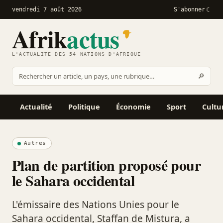
vendredi 7 août 2026
S'abonner
Afrik
actus
L'ACTUALITÉ DES 54 NATIONS D'AFRIQUE
Recher
🔎
Rechercher
sur
Afrikactus
Actualité
Politique
Économie
Sport
Cultu
Autres
Plan de partition proposé pour
le Sahara occidental
L'émissaire des Nations Unies pour le
Sahara occidental, Staffan de Mistura, a