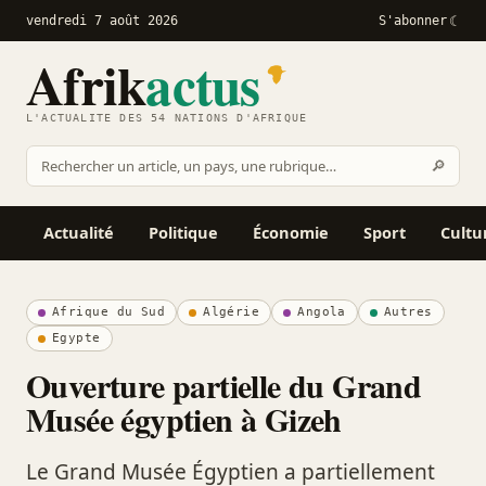
vendredi 7 août 2026
S'abonner
Afrik
actus
L'ACTUALITÉ DES 54 NATIONS D'AFRIQUE
Recher
🔎
Rechercher
sur
Afrikactus
Actualité
Politique
Économie
Sport
Cultu
Afrique du Sud
Algérie
Angola
Autres
Egypte
Ouverture partielle du Grand
Musée égyptien à Gizeh
Le Grand Musée Égyptien a partiellement