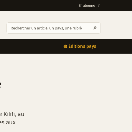
S'abonner
Rechercher
🔎
Rechercher
sur
Afrikactus
◍ Éditions pays
e
Kilifi, au
es aux