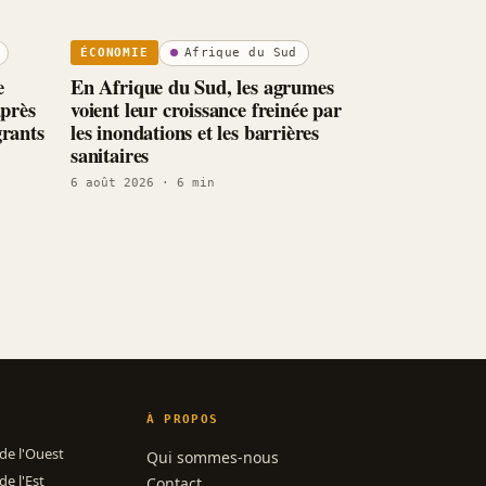
Afrique du Sud
ÉCONOMIE
e
En Afrique du Sud, les agrumes
après
voient leur croissance freinée par
grants
les inondations et les barrières
sanitaires
6 août 2026
· 6 min
À PROPOS
 de l'Ouest
Qui sommes-nous
de l'Est
Contact