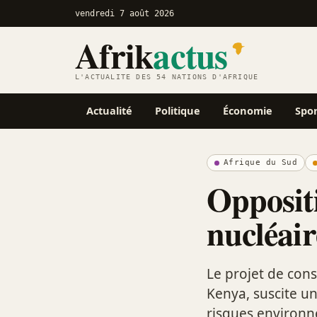
vendredi 7 août 2026
Afrik
actus
L'ACTUALITÉ DES 54 NATIONS D'AFRIQUE
Actualité
Politique
Économie
Spo
Afrique du Sud
Oppositi
nucléair
Le projet de cons
Kenya, suscite un
risques environn