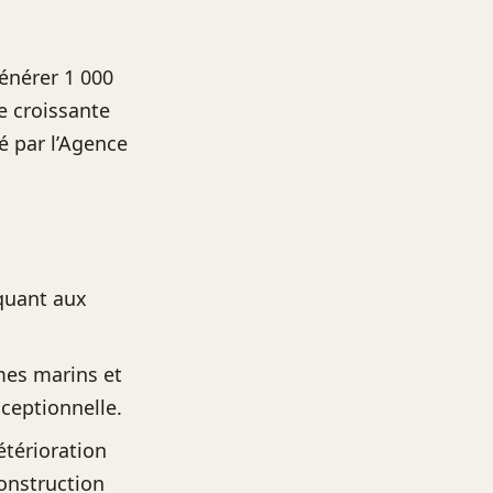
générer 1 000
e croissante
é par l’Agence
 quant aux
mes marins et
xceptionnelle.
étérioration
construction