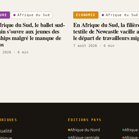
Afrique du Sud
Afrique du Sud
URE
ÉCONOMIE
rique du Sud, le ballet sud-
En Afrique du Sud, la filièr
ain s’ouvre aux jeunes des
textile de Newcastle vacille 
hips malgré le manque de
le départ de travailleurs mi
os
7 août 2026
· 6 min
t 2026
· 6 min
BRIQUES
ÉDITIONS PAYS
Afrique du Nord
Afrique
ualité
Afrique centrale
Afrique 
itique