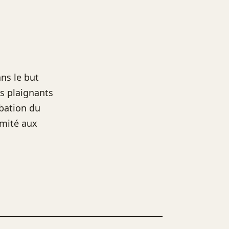
ns le but
es plaignants
bation du
rmité aux