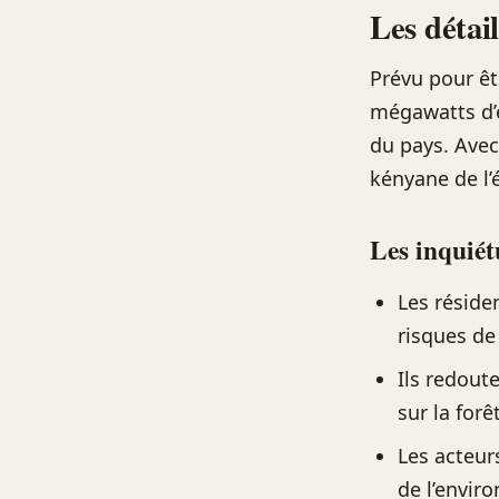
Les détai
Prévu pour êt
mégawatts d’é
du pays. Avec
kényane de l’
Les inquiét
Les réside
risques de 
Ils redout
sur la for
Les acteur
de l’envir