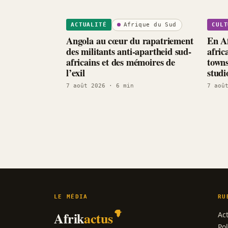
Afrique du Sud
ACTUALITÉ
CULT
Angola au cœur du rapatriement
En Af
des militants anti-apartheid sud-
afric
africains et des mémoires de
towns
l’exil
studi
7 août 2026
· 6 min
7 aoû
LE MÉDIA
RU
Afrik
actus
Act
Pol