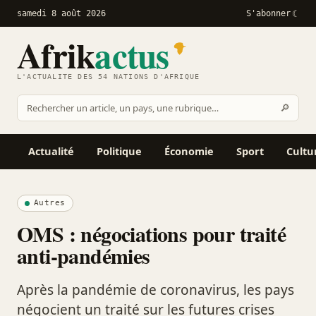
samedi 8 août 2026
S'abonner
Afrik
actus
L'ACTUALITÉ DES 54 NATIONS D'AFRIQUE
Recher
🔎
Rechercher
sur
Afrikactus
Actualité
Politique
Économie
Sport
Cultu
Autres
OMS : négociations pour traité
anti-pandémies
Après la pandémie de coronavirus, les pays
négocient un traité sur les futures crises