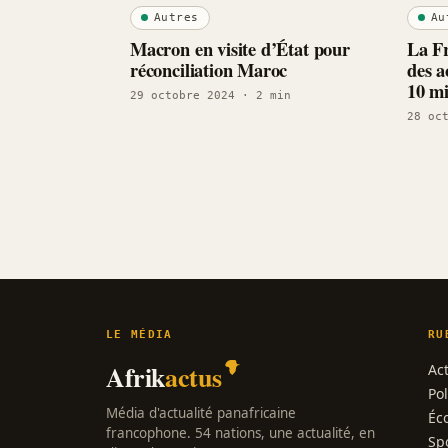
Autres
Au
Macron en visite d’État pour
La Fr
réconciliation Maroc
des a
10 mi
29 octobre 2024
· 2 min
28 oc
LE MÉDIA
RU
Afrik
actus
Act
Pol
Média d'actualité panafricaine
Éc
francophone. 54 nations, une actualité, en
Sp