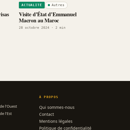
Autres
ACTUALITÉ
isas
Visite d’État d’Emmanuel
Macron au Maroc
28 octobre 2024
· 2 min
À PROPOS
 de l'Ouest
Qui sommes-nous
de l'Est
Contact
Mentions légales
Politique de confidentialité