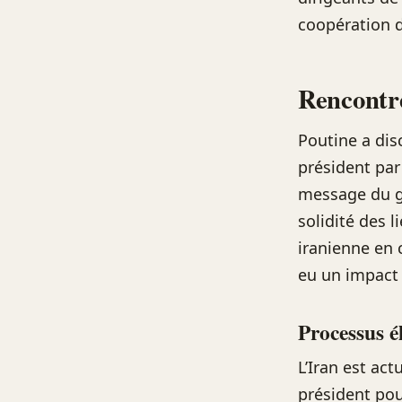
coopération 
Rencontre
Poutine a dis
président pa
message du gu
solidité des l
iranienne en 
eu un impact s
Processus é
L’Iran est ac
président pou