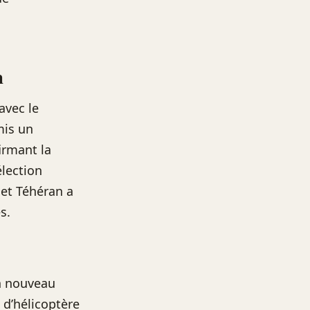
n
avec le
mis un
irmant la
élection
 et Téhéran a
s.
un nouveau
 d’hélicoptère