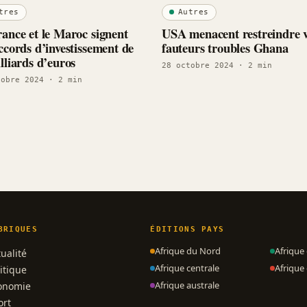
tres
Autres
ance et le Maroc signent
USA menacent restreindre v
ccords d’investissement de
fauteurs troubles Ghana
lliards d’euros
28 octobre 2024
· 2 min
tobre 2024
· 2 min
BRIQUES
ÉDITIONS PAYS
Afrique du Nord
Afrique
ualité
Afrique centrale
Afrique 
itique
Afrique australe
onomie
ort