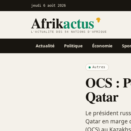
jeudi 6 août 2026
Afrik
actus
L'ACTUALITÉ DES 54 NATIONS D'AFRIQUE
Actualité
Politique
Économie
Spo
Autres
OCS : Po
Qatar
Le président russ
Qatar en marge 
(OCS) au Kazakhst