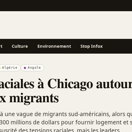
rt
Culture
Environnement
Stop Infox
Algérie
Angola
aciales à Chicago autou
ux migrants
 à une vague de migrants sud-américains, alors que
00 millions de dollars pour fournir logement et s
 suscité des tensions raciales, mais les leaders