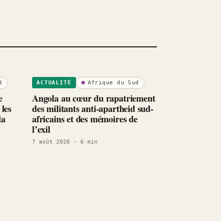
d
Afrique du Sud
ACTUALITÉ
e
Angola au cœur du rapatriement
 les
des militants anti-apartheid sud-
la
africains et des mémoires de
l’exil
7 août 2026
· 6 min