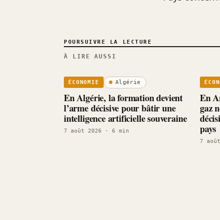
POURSUIVRE LA LECTURE
À LIRE AUSSI
Algérie
ÉCONOMIE
ÉCON
En Algérie, la formation devient
En An
l’arme décisive pour bâtir une
gaz n
intelligence artificielle souveraine
décis
pays
7 août 2026
· 6 min
7 aoû