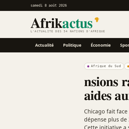
samedi 8 août 2026
Afrik
actus
L'ACTUALITÉ DES 54 NATIONS D'AFRIQUE
Actualité
Politique
Économie
Spo
Afrique du Sud
nsions r
aides a
Chicago fait face
dépense plus de 3
Cette initiative a