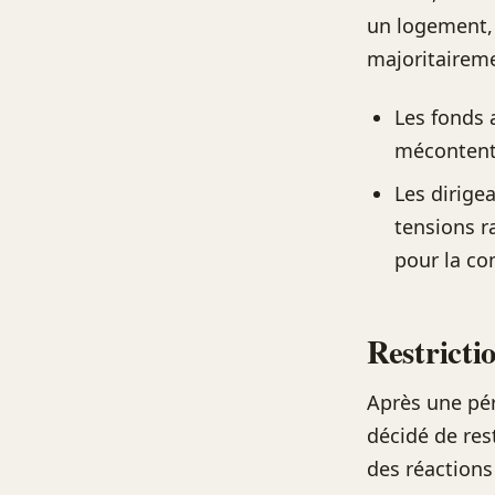
un logement, 
majoritaireme
Les fonds 
mécontent
Les dirige
tensions r
pour la c
Restricti
Après une pér
décidé de res
des réactions