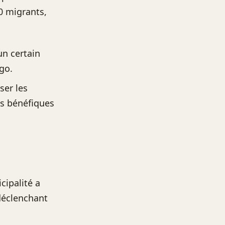
0 migrants,
un certain
go.
ser les
ns bénéfiques
cipalité a
déclenchant