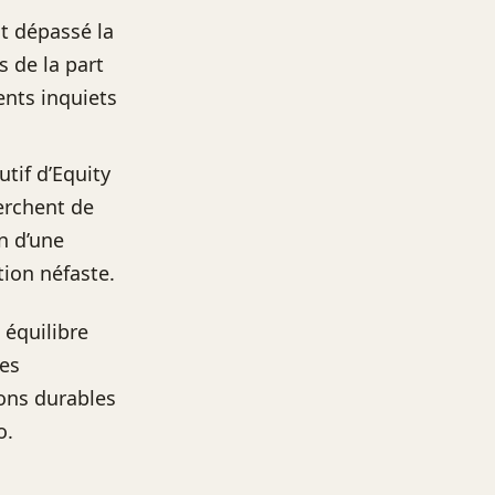
t dépassé la
s de la part
ents inquiets
tif d’Equity
erchent de
on d’une
tion néfaste.
 équilibre
les
ions durables
o.