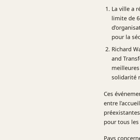
La ville a
limite de 6
d’organisa
pour la sé
Richard Wa
and Transf
meilleures
solidarité 
Ces événement
entre l’accue
préexistantes
pour tous les
Pays concern