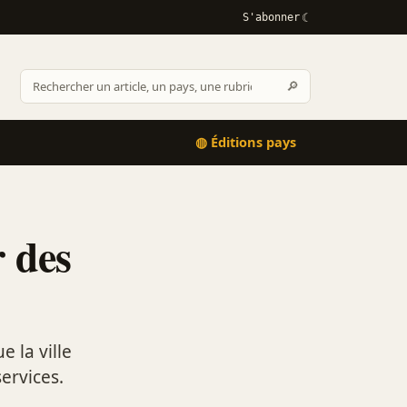
S'abonner
Rechercher
🔎
Rechercher
sur
Afrikactus
◍ Éditions pays
r des
 la ville
ervices.