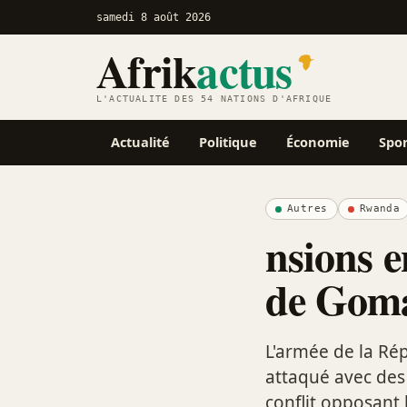
samedi 8 août 2026
Afrik
actus
L'ACTUALITÉ DES 54 NATIONS D'AFRIQUE
Actualité
Politique
Économie
Spo
Autres
Rwanda
nsions 
de Gom
L'armée de la Ré
attaqué avec des 
conflit opposant