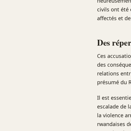
heureusement,
civils ont ét
affectés et de
Des réper
Ces accusatio
des conséquen
relations ent
présumé du Rw
Il est essenti
escalade de l
la violence a
rwandaises de