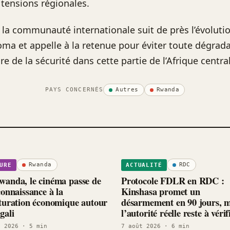
 tensions régionales.
 la communauté internationale suit de près l’évolutio
oma et appelle à la retenue pour éviter toute dégrad
e de la sécurité dans cette partie de l’Afrique centra
PAYS CONCERNÉS
Autres
Rwanda
Rwanda
RDC
URE
ACTUALITÉ
anda, le cinéma passe de
Protocole FDLR en RDC :
connaissance à la
Kinshasa promet un
turation économique autour
désarmement en 90 jours, m
gali
l’autorité réelle reste à vérif
t 2026
· 5 min
7 août 2026
· 6 min