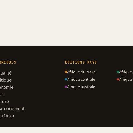
BRIQUES
ÉDITIONS PAYS
Afrique du Nord
Afrique
ualité
Afrique centrale
Afrique 
itique
Afrique australe
onomie
ort
lture
vironnement
op Infox