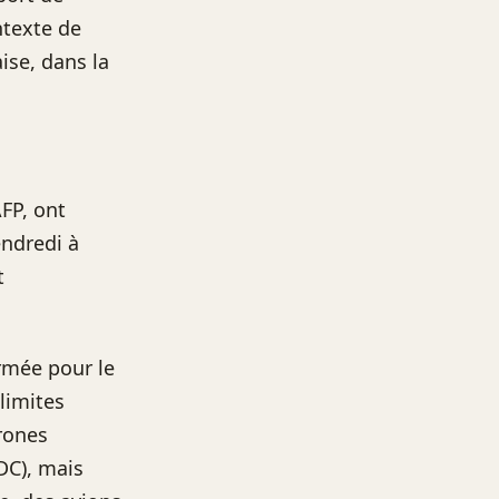
ntexte de
ise, dans la
AFP, ont
endredi à
t
armée pour le
limites
drones
DC), mais