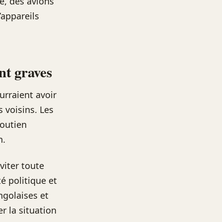
e, des avions
’appareils
nt graves
rraient avoir
 voisins. Les
soutien
n.
viter toute
é politique et
ngolaises et
r la situation