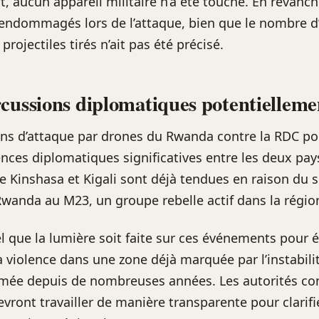
 aucun appareil militaire n’a été touché. En revanch
é endommagés lors de l’attaque, bien que le nombre d
 projectiles tirés n’ait pas été précisé.
cussions diplomatiques potentielleme
ns d’attaque par drones du Rwanda contre la RDC pou
ces diplomatiques significatives entre les deux pays
re Kinshasa et Kigali sont déjà tendues en raison du 
anda au M23, un groupe rebelle actif dans la régio
el que la lumière soit faite sur ces événements pour é
a violence dans une zone déjà marquée par l’instabilit
rmée depuis de nombreuses années. Les autorités co
vront travailler de manière transparente pour clarifie