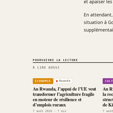
et apaiser les
En attendant,
situation à G
supplémentair
POURSUIVRE LA LECTURE
À LIRE AUSSI
Rwanda
ÉCONOMIE
CULT
Au Rwanda, l’appui de l’UE veut
Au Rw
transformer l’agriculture fragile
la re
en moteur de résilience et
struc
d’emplois ruraux
de Ki
7 août 2026
· 7 min
7 aoû