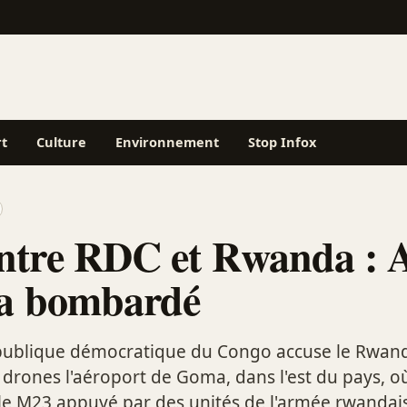
rt
Culture
Environnement
Stop Infox
entre RDC et Rwanda : 
a bombardé
publique démocratique du Congo accuse le Rwand
drones l'aéroport de Goma, dans l'est du pays, où
 le M23 appuyé par des unités de l'armée rwandai