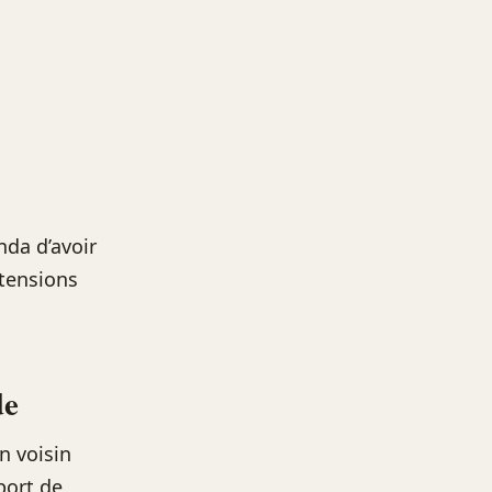
da d’avoir
 tensions
de
n voisin
port de