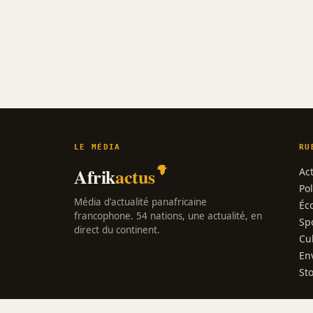
LE MÉDIA
RU
Afrik
actus
Act
Pol
Média d'actualité panafricaine
Éc
francophone. 54 nations, une actualité, en
Sp
direct du continent.
Cu
En
St