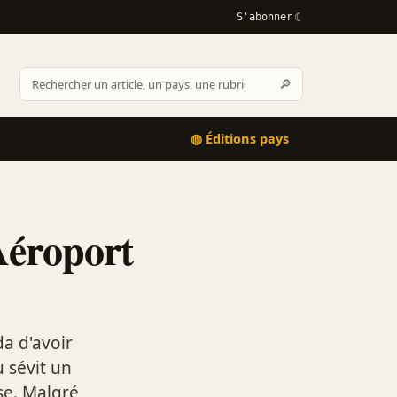
S'abonner
Rechercher
🔎
Rechercher
sur
Afrikactus
◍ Éditions pays
Aéroport
a d'avoir
 sévit un
se. Malgré