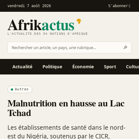
vendredi 7 août 2026
S'abonner
Afrik
actus
L'ACTUALITÉ DES 54 NATIONS D'AFRIQUE
Recher
🔎
Rechercher
sur
Afrikactus
Actualité
Politique
Économie
Sport
Cultu
Autres
Malnutrition en hausse au Lac
Tchad
Les établissements de santé dans le nord-
est du Nigéria, soutenus par le CICR,