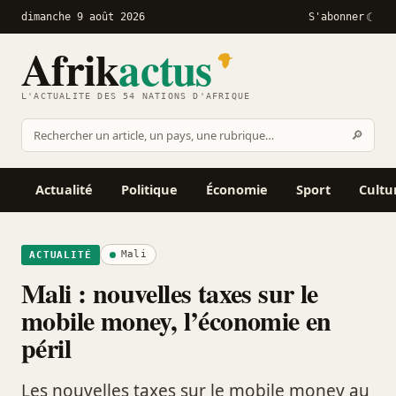
dimanche 9 août 2026
S'abonner
Afrik
actus
L'ACTUALITÉ DES 54 NATIONS D'AFRIQUE
Recher
🔎
Rechercher
sur
Afrikactus
Actualité
Politique
Économie
Sport
Cultu
Mali
ACTUALITÉ
Mali : nouvelles taxes sur le
mobile money, l’économie en
péril
Les nouvelles taxes sur le mobile money au