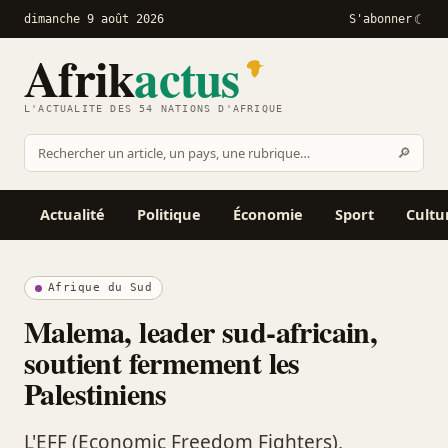
dimanche 9 août 2026
S'abonner
Afrik
actus
L'ACTUALITÉ DES 54 NATIONS D'AFRIQUE
Recher
🔎
Rechercher
sur
Afrikactus
Actualité
Politique
Économie
Sport
Cultu
Afrique du Sud
Malema, leader sud-africain,
soutient fermement les
Palestiniens
L'EFF (Economic Freedom Fighters),