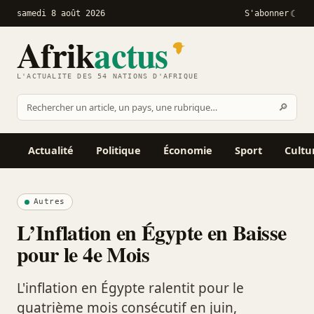
samedi 8 août 2026
S'abonner
Afrik
actus
L'ACTUALITÉ DES 54 NATIONS D'AFRIQUE
Recher
🔎
Rechercher
sur
Afrikactus
Actualité
Politique
Économie
Sport
Cultu
Autres
L’Inflation en Égypte en Baisse
pour le 4e Mois
L'inflation en Égypte ralentit pour le
quatrième mois consécutif en juin,