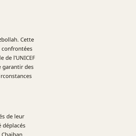
zbollah. Cette
, confrontées
le de l’UNICEF
e garantir des
irconstances
és de leur
é déplacés
d Chaiban,