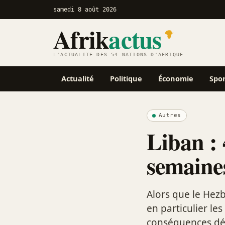
samedi 8 août 2026
Afrik
actus
L'ACTUALITÉ DES 54 NATIONS D'AFRIQUE
Actualité
Politique
Économie
Spo
Autres
Liban : 
semaine
Alors que le Hezbo
en particulier le
conséquences dév