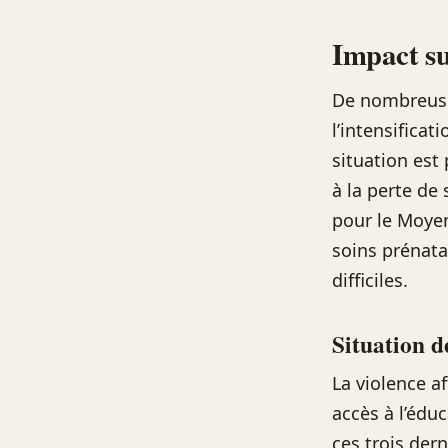
Impact su
De nombreuses
l’intensificat
situation est
à la perte de
pour le Moyen
soins prénata
difficiles.
Situation d
La violence a
accès à l’édu
ces trois der