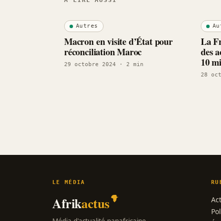
À LIRE AUSSI
Autres
Au
Macron en visite d’État pour
La Fr
réconciliation Maroc
des a
10 mi
29 octobre 2024
· 2 min
28 oc
LE MÉDIA
RU
Afrik
actus
Act
Pol
Média d'actualité panafricaine