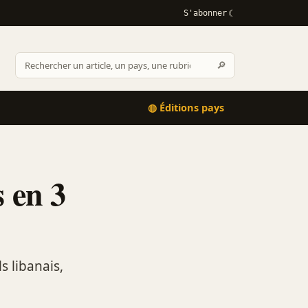
S'abonner
Rechercher
🔎
Rechercher
sur
Afrikactus
◍ Éditions pays
s en 3
s libanais,