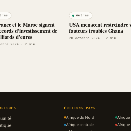
tres
Autres
ance et le Maroc signent
USA menacent restreindre v
ccords d’investissement de
fauteurs troubles Ghana
lliards d’euros
28 octobre 2024
· 2 min
tobre 2024
· 2 min
BRIQUES
ÉDITIONS PAYS
Afrique du Nord
Afrique
ualité
Afrique centrale
Afrique 
itique