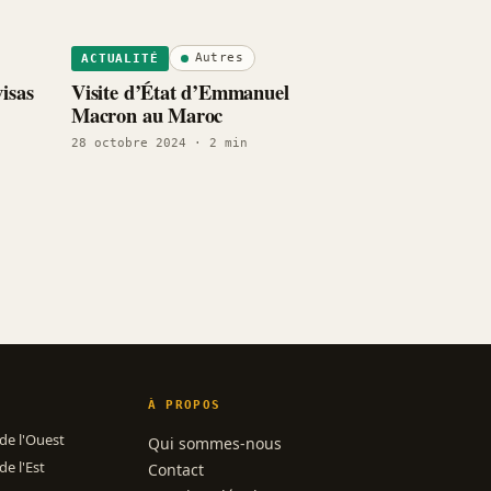
Autres
ACTUALITÉ
isas
Visite d’État d’Emmanuel
Macron au Maroc
28 octobre 2024
· 2 min
À PROPOS
 de l'Ouest
Qui sommes-nous
de l'Est
Contact