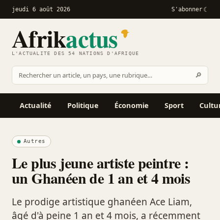
jeudi 6 août 2026
S'abonner
Afrik
actus
L'ACTUALITÉ DES 54 NATIONS D'AFRIQUE
Recher
🔎
Rechercher
sur
Afrikactus
Actualité
Politique
Économie
Sport
Cultu
Autres
Le plus jeune artiste peintre :
un Ghanéen de 1 an et 4 mois
Le prodige artistique ghanéen Ace Liam,
âgé d'à peine 1 an et 4 mois, a récemment