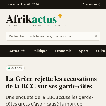
dimanche 9 août 2026
S'abonner
Afrik
actus
L'ACTUALITÉ DES 54 NATIONS D'AFRIQUE
Recher
🔎
Rechercher
sur
Afrikactus
Actualité
Politique
Économie
Sport
Cultu
Autres
La Grèce rejette les accusations
de la BCC sur ses garde-côtes
Une enquête de la BBC accuse les garde-
côtes grecs d'avoir causé la mort de