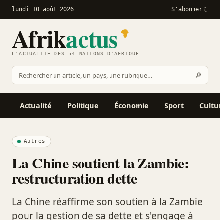
lundi 10 août 2026
S'abonner
Afrik
actus
L'ACTUALITÉ DES 54 NATIONS D'AFRIQUE
Recher
🔎
Rechercher
sur
Afrikactus
Actualité
Politique
Économie
Sport
Cultu
Autres
La Chine soutient la Zambie:
restructuration dette
La Chine réaffirme son soutien à la Zambie
pour la gestion de sa dette et s'engage à