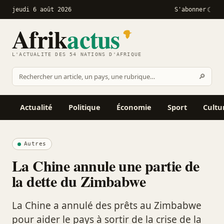
jeudi 6 août 2026
S'abonner
Afrik
actus
L'ACTUALITÉ DES 54 NATIONS D'AFRIQUE
Recher
🔎
Rechercher
sur
Afrikactus
Actualité
Politique
Économie
Sport
Cultu
Autres
La Chine annule une partie de
la dette du Zimbabwe
La Chine a annulé des prêts au Zimbabwe
pour aider le pays à sortir de la crise de la