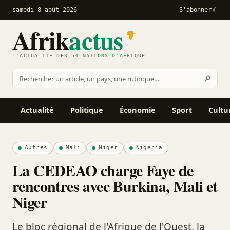
samedi 8 août 2026
S'abonner
Afrik
actus
L'ACTUALITÉ DES 54 NATIONS D'AFRIQUE
Recher
🔎
Rechercher
sur
Afrikactus
Actualité
Politique
Économie
Sport
Cultu
Autres
Mali
Niger
Nigeria
La CEDEAO charge Faye de
rencontres avec Burkina, Mali et
Niger
Le bloc régional de l'Afrique de l'Ouest, la