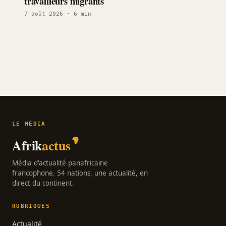
travailleurs migrants
7 août 2026
· 6 min
LE MÉDIA
Afrik
actus
Média d'actualité panafricaine
francophone. 54 nations, une actualité, en
direct du continent.
RUBRIQUES
Actualité