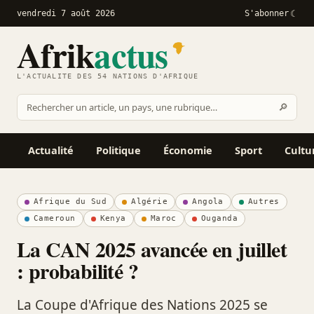
vendredi 7 août 2026
S'abonner
Afrik
actus
L'ACTUALITÉ DES 54 NATIONS D'AFRIQUE
Recher
🔎
Rechercher
sur
Afrikactus
Actualité
Politique
Économie
Sport
Cultu
Afrique du Sud
Algérie
Angola
Autres
Cameroun
Kenya
Maroc
Ouganda
La CAN 2025 avancée en juillet
: probabilité ?
La Coupe d'Afrique des Nations 2025 se