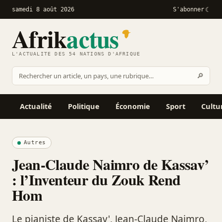
samedi 8 août 2026
S'abonner
Afrik
actus
L'ACTUALITÉ DES 54 NATIONS D'AFRIQUE
Recher
🔎
Rechercher
sur
Afrikactus
Actualité
Politique
Économie
Sport
Cultu
Autres
Jean-Claude Naimro de Kassav’
: l’Inventeur du Zouk Rend
Hom
Le pianiste de Kassav', Jean-Claude Naimro,