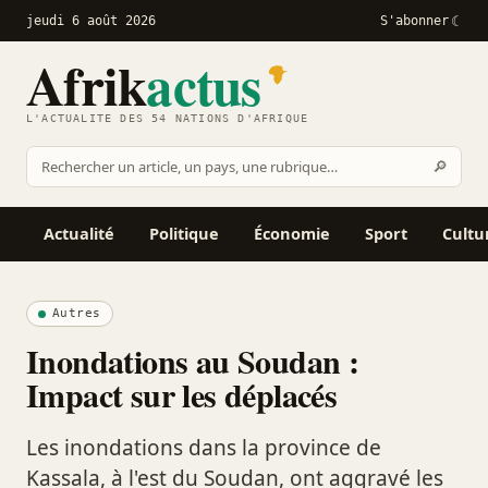
jeudi 6 août 2026
S'abonner
Afrik
actus
L'ACTUALITÉ DES 54 NATIONS D'AFRIQUE
Recher
🔎
Rechercher
sur
Afrikactus
Actualité
Politique
Économie
Sport
Cultu
Autres
Inondations au Soudan :
Impact sur les déplacés
Les inondations dans la province de
Kassala, à l'est du Soudan, ont aggravé les