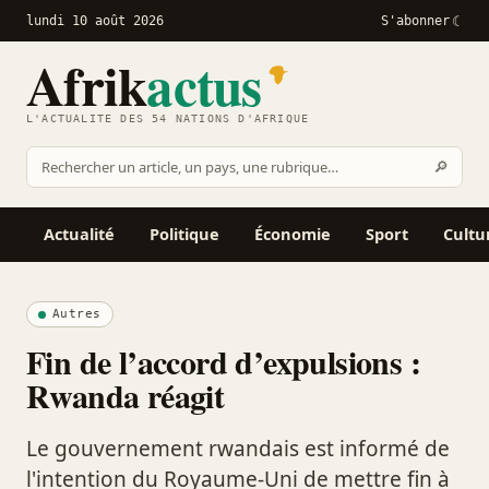
lundi 10 août 2026
S'abonner
Afrik
actus
L'ACTUALITÉ DES 54 NATIONS D'AFRIQUE
Recher
🔎
Rechercher
sur
Afrikactus
Actualité
Politique
Économie
Sport
Cultu
Autres
Fin de l’accord d’expulsions :
Rwanda réagit
Le gouvernement rwandais est informé de
l'intention du Royaume-Uni de mettre fin à