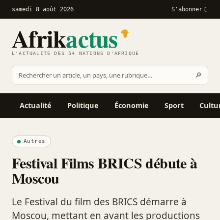
samedi 8 août 2026
S'abonner
Afrik
actus
L'ACTUALITÉ DES 54 NATIONS D'AFRIQUE
Recher
🔎
Rechercher
sur
Afrikactus
Actualité
Politique
Économie
Sport
Cultu
Autres
Festival Films BRICS débute à
Moscou
Le Festival du film des BRICS démarre à
Moscou, mettant en avant les productions