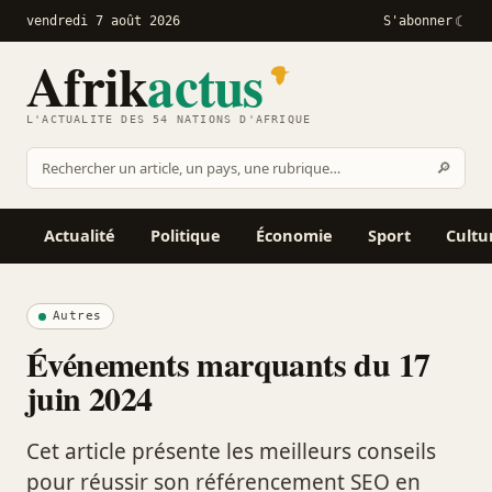
vendredi 7 août 2026
S'abonner
Afrik
actus
L'ACTUALITÉ DES 54 NATIONS D'AFRIQUE
Recher
🔎
Rechercher
sur
Afrikactus
Actualité
Politique
Économie
Sport
Cultu
Autres
Événements marquants du 17
juin 2024
Cet article présente les meilleurs conseils
pour réussir son référencement SEO en