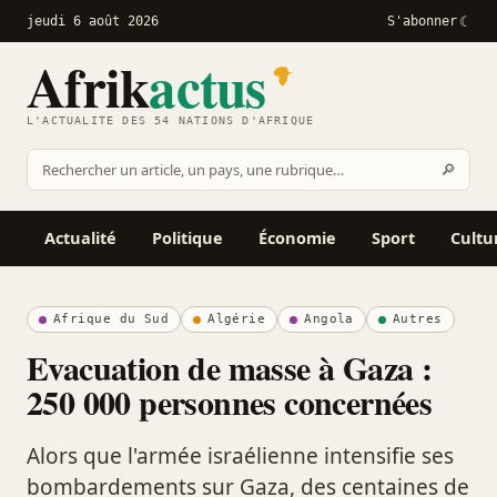
jeudi 6 août 2026
S'abonner
Afrik
actus
L'ACTUALITÉ DES 54 NATIONS D'AFRIQUE
Recher
🔎
Rechercher
sur
Afrikactus
Actualité
Politique
Économie
Sport
Cultu
Afrique du Sud
Algérie
Angola
Autres
Evacuation de masse à Gaza :
250 000 personnes concernées
Alors que l'armée israélienne intensifie ses
bombardements sur Gaza, des centaines de