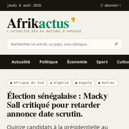
jeudi 6 août 2026
S'abonner
Afrik
actus
L'ACTUALITÉ DES 54 NATIONS D'AFRIQUE
Recher
🔎
Rechercher
sur
Afrikactus
Actualité
Politique
Économie
Sport
Cultu
Afrique du Sud
Algérie
Angola
Autres
Élection sénégalaise : Macky
Sall critiqué pour retarder
annonce date scrutin.
Quinze candidats à la présidentielle au