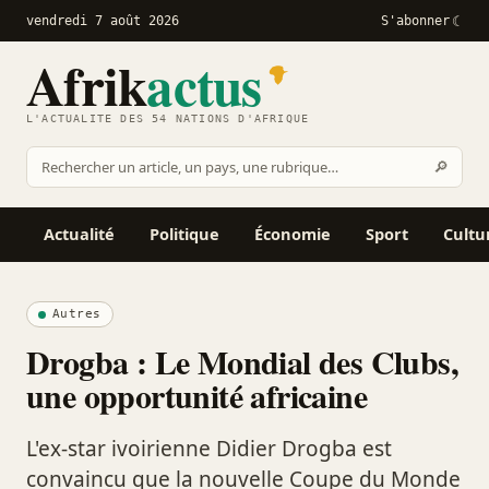
vendredi 7 août 2026
S'abonner
Afrik
actus
L'ACTUALITÉ DES 54 NATIONS D'AFRIQUE
Recher
🔎
Rechercher
sur
Afrikactus
Actualité
Politique
Économie
Sport
Cultu
Autres
Drogba : Le Mondial des Clubs,
une opportunité africaine
L'ex-star ivoirienne Didier Drogba est
convaincu que la nouvelle Coupe du Monde