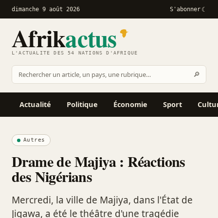
dimanche 9 août 2026
S'abonner
Afrik
actus
L'ACTUALITÉ DES 54 NATIONS D'AFRIQUE
Recher
🔎
Rechercher
sur
Afrikactus
Actualité
Politique
Économie
Sport
Cultu
Autres
Drame de Majiya : Réactions
des Nigérians
Mercredi, la ville de Majiya, dans l'État de
Jigawa, a été le théâtre d'une tragédie