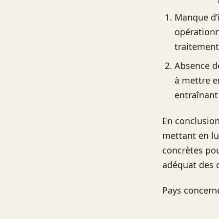
Manque d’i
opérationn
traitement
Absence de
à mettre e
entraînant
En conclusion
mettant en lu
concrètes pou
adéquat des d
Pays concern