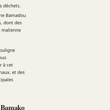
s déchets.
omme Bamadou
s, dont des
e malienne
ouligne
nous
r à cet
maux, et des
cipales
 à Bamako