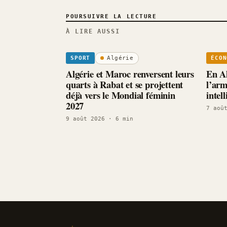
POURSUIVRE LA LECTURE
À LIRE AUSSI
Algérie
SPORT
ÉCON
Algérie et Maroc renversent leurs
En Al
quarts à Rabat et se projettent
l’arm
déjà vers le Mondial féminin
intel
2027
7 aoû
9 août 2026
· 6 min