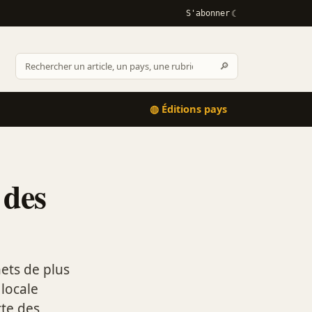
S'abonner
Rechercher
🔎
Rechercher
sur
Afrikactus
◍ Éditions pays
 des
ets de plus
 locale
cte des