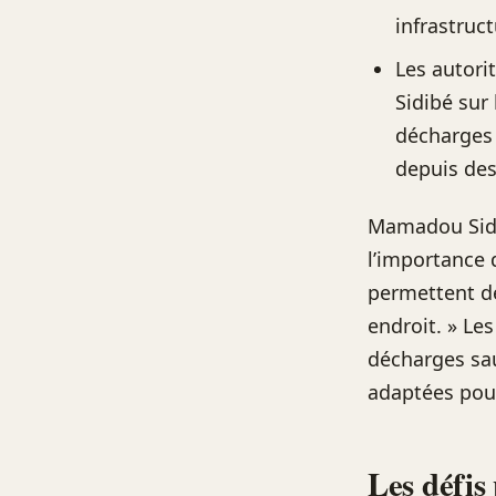
infrastruc
Les autori
Sidibé sur
décharges 
depuis des
Mamadou Sidi
l’importance 
permettent de
endroit. » Le
décharges sau
adaptées pour
Les défis