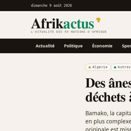
dimanche 9 août 2026
Afrik
actus
L'ACTUALITÉ DES 54 NATIONS D'AFRIQUE
Actualité
Politique
Économie
Spo
Algérie
Autres
Des ânes
déchets
Bamako, la capita
en plus complexe 
originale est mise