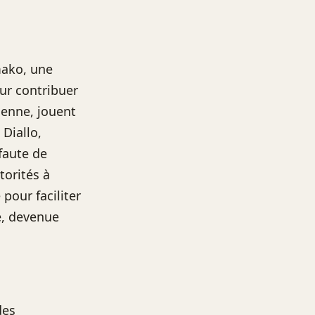
mako, une
our contribuer
ienne, jouent
 Diallo,
 faute de
torités à
pour faciliter
ue, devenue
des