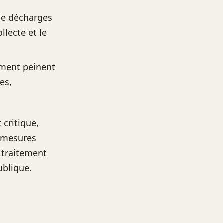
de décharges
llecte et le
sement peinent
es,
 critique,
s mesures
 traitement
ublique.