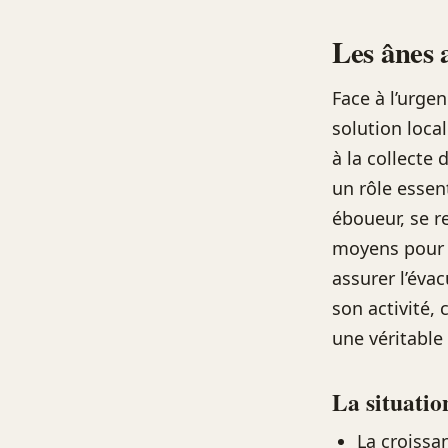
Les ânes 
Face à l’urge
solution local
à la collecte
un rôle essen
éboueur, se r
moyens pour a
assurer l’éva
son activité, 
une véritable
La situati
La croissa