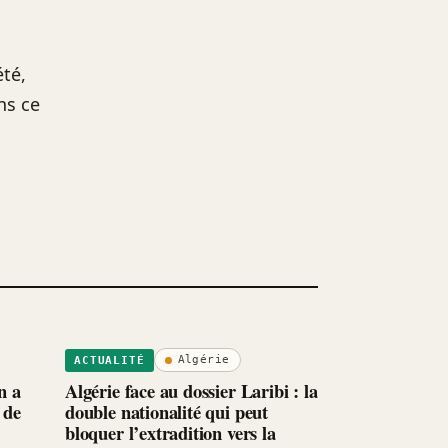
été,
ns ce
Algérie
ACTUALITÉ
n a
Algérie face au dossier Laribi : la
 de
double nationalité qui peut
bloquer l’extradition vers la