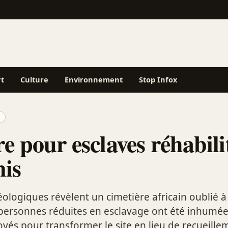
rt
Culture
Environnement
Stop Infox
e pour esclaves réhabili
nis
éologiques révèlent un cimetière africain oublié à
personnes réduites en esclavage ont été inhumée
oyés pour transformer le site en lieu de recueille