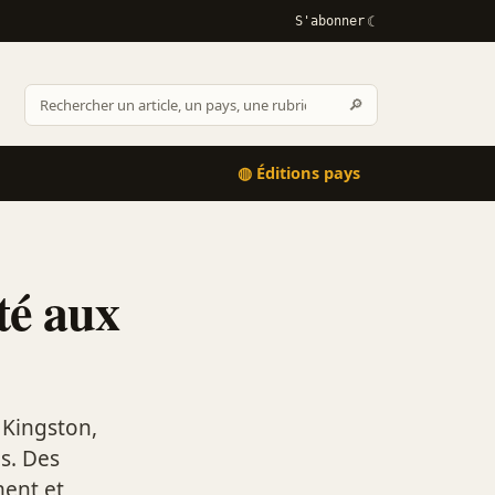
S'abonner
Rechercher
🔎
Rechercher
sur
Afrikactus
◍ Éditions pays
té aux
 Kingston,
s. Des
ment et