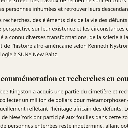
e Pine Street, des travaux de recherche sont en cours
 les personnes inhumées et retrouver leurs descendan
s recherches, des éléments clés de la vie des défunts
e perspective sur leur existence et les circonstances 
té a connu diverses transformations, de la scierie à l
 de l’histoire afro-américaine selon Kenneth Nystro
logie à SUNY New Paltz.
 commémoration et recherches en co
ee Kingston a acquis une partie du cimetière et rec
collecter un million de dollars pour métamorphoser 
ueillement reflétant l’héritage africain des défunts. 
té de New York ont participé aux fouilles dans cette zo
de personnes enterrées reste indéterminé, allant po