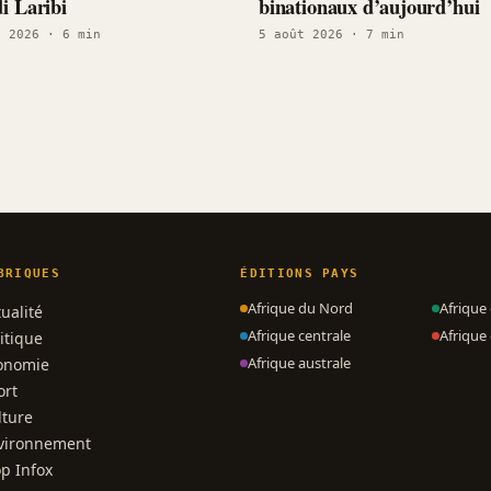
i Laribi
binationaux d’aujourd’hui
t 2026
· 6 min
5 août 2026
· 7 min
BRIQUES
ÉDITIONS PAYS
Afrique du Nord
Afrique
ualité
Afrique centrale
Afrique 
itique
Afrique australe
onomie
ort
lture
vironnement
op Infox