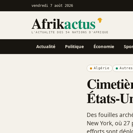
vendredi 7 août 2026
Afrik
actus
L'ACTUALITÉ DES 54 NATIONS D'AFRIQUE
Actualité
Politique
Économie
Spo
Algérie
Autres
Cimetièr
États-U
Des fouilles arch
New York, où 27 
efforts sont dépl