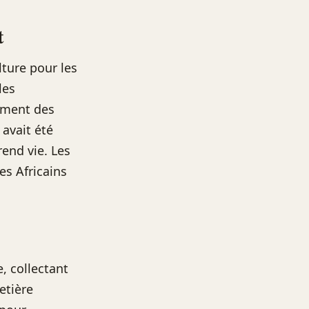
t
lture pour les
les
lement des
 avait été
rend vie. Les
les Africains
, collectant
etière