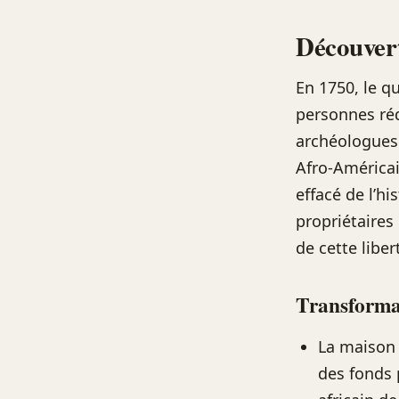
Découvert
En 1750, le qu
personnes réd
archéologues 
Afro-Américain
effacé de l’hi
propriétaires 
de cette libe
Transforma
La maison 
des fonds 