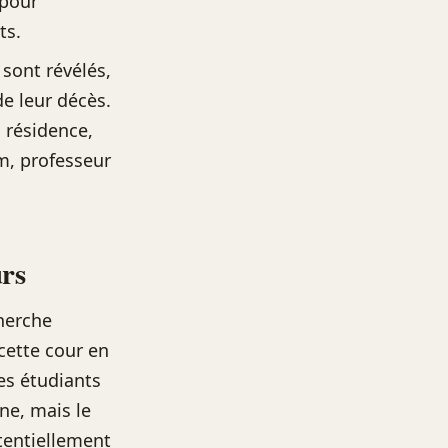
 pour
ts.
 sont révélés,
de leur décès.
a résidence,
m, professeur
urs
herche
cette cour en
Les étudiants
ne, mais le
tentiellement