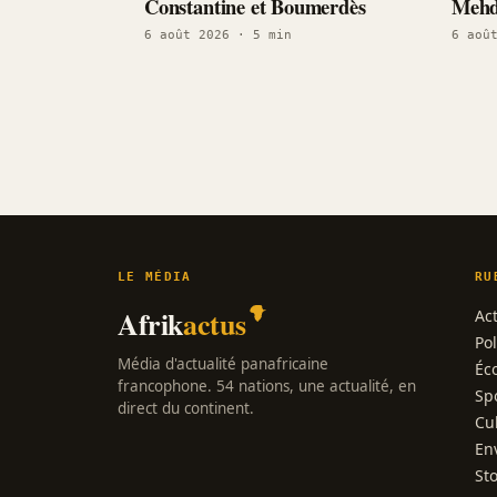
Constantine et Boumerdès
Mehd
6 août 2026
· 5 min
6 aoû
LE MÉDIA
RU
Afrik
actus
Act
Pol
Média d'actualité panafricaine
Éc
francophone. 54 nations, une actualité, en
Sp
direct du continent.
Cu
En
St