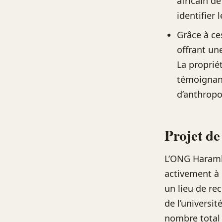
africain d
identifier
Grâce à ce
offrant un
La proprié
témoignant
d’anthropo
Projet de
L’ONG Haramb
activement à 
un lieu de rec
de l’universi
nombre total 