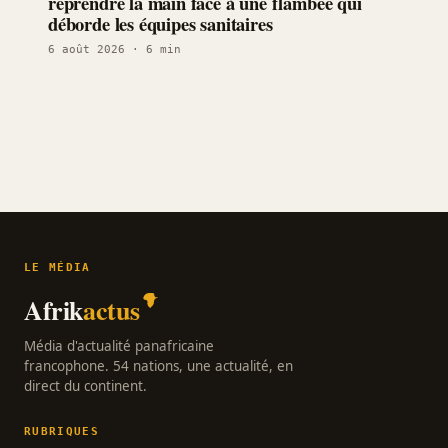
reprendre la main face à une flambée qui
déborde les équipes sanitaires
6 août 2026
· 6 min
LE MÉDIA
Afrik
actus
Média d'actualité panafricaine
francophone. 54 nations, une actualité, en
direct du continent.
RUBRIQUES