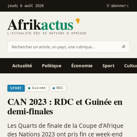
jeudi 6 août 2026
S'abonner
Afrik
actus
L'ACTUALITÉ DES 54 NATIONS D'AFRIQUE
Recher
🔎
Rechercher
sur
Afrikactus
Actualité
Politique
Économie
Sport
Cultu
Guinée
RDC
SPORT
CAN 2023 : RDC et Guinée en
demi-finales
Les Quarts de finale de la Coupe d'Afrique
des Nations 2023 ont pris fin ce week-end