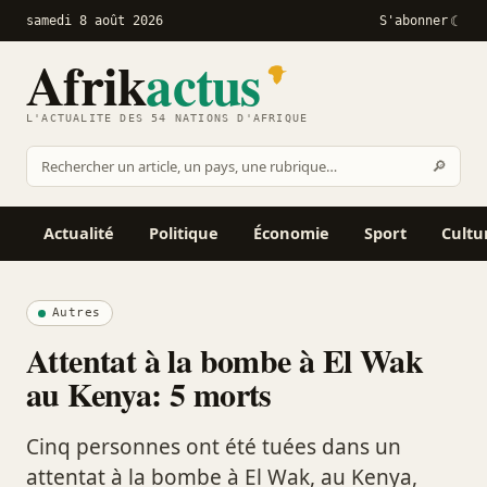
samedi 8 août 2026
S'abonner
Afrik
actus
L'ACTUALITÉ DES 54 NATIONS D'AFRIQUE
Recher
🔎
Rechercher
sur
Afrikactus
Actualité
Politique
Économie
Sport
Cultu
Autres
Attentat à la bombe à El Wak
au Kenya: 5 morts
Cinq personnes ont été tuées dans un
attentat à la bombe à El Wak, au Kenya,