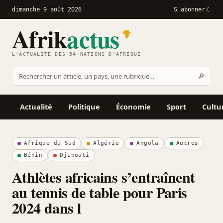
dimanche 9 août 2026
S'abonner
Afrik
actus
L'ACTUALITÉ DES 54 NATIONS D'AFRIQUE
Recher
🔎
Rechercher
sur
Afrikactus
Actualité
Politique
Économie
Sport
Cultu
Afrique du Sud
Algérie
Angola
Autres
Bénin
Djibouti
Athlètes africains s’entraînent
au tennis de table pour Paris
2024 dans l