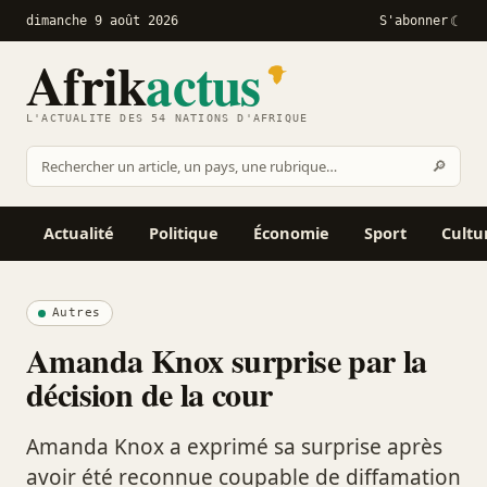
dimanche 9 août 2026
S'abonner
Afrik
actus
L'ACTUALITÉ DES 54 NATIONS D'AFRIQUE
Recher
🔎
Rechercher
sur
Afrikactus
Actualité
Politique
Économie
Sport
Cultu
Autres
Amanda Knox surprise par la
décision de la cour
Amanda Knox a exprimé sa surprise après
avoir été reconnue coupable de diffamation