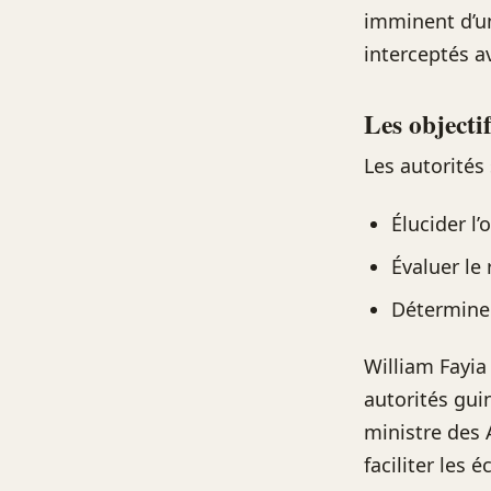
imminent d’
interceptés a
Les objecti
Les autorités 
Élucider l
Évaluer le
Déterminer
William Fayia
autorités gui
ministre des 
faciliter les 