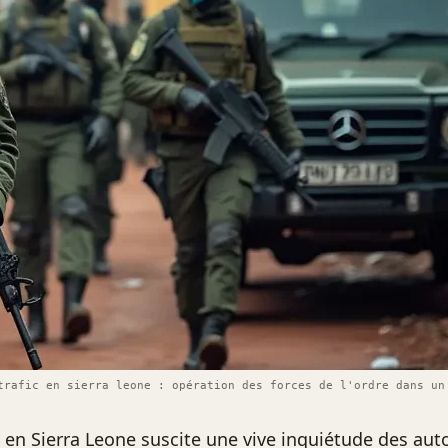
trafic en sierra leone : opération des forces de l'ordre dans un
c en Sierra Leone suscite une vive inquiétude des auto