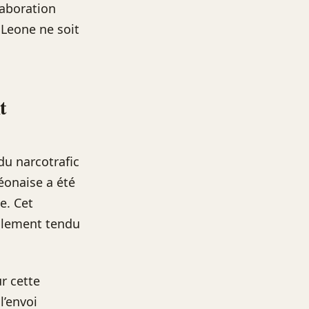
laboration
 Leone ne soit
t
du narcotrafic
éonaise a été
e. Cet
galement tendu
ur cette
l’envoi