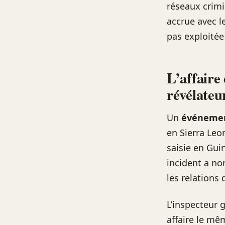
réseaux crimi
accrue avec l
pas exploitée
L’affaire
révélateu
Un
événemen
en Sierra Leo
saisie en Gui
incident a no
les relations
L’inspecteur g
affaire le mêm