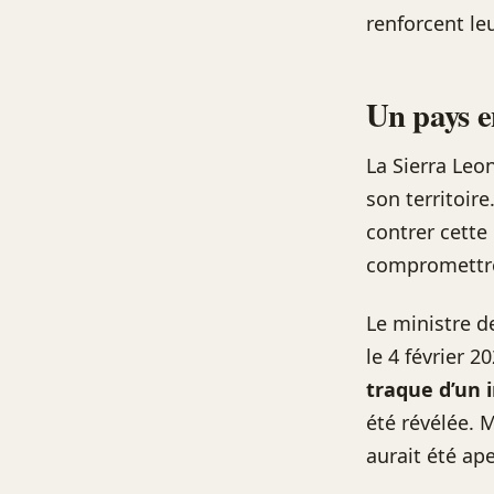
renforcent leu
Un pays e
La Sierra Leo
son territoir
contrer cette
compromettre
Le ministre d
le 4 février 2
traque d’un i
été révélée. 
aurait été ap