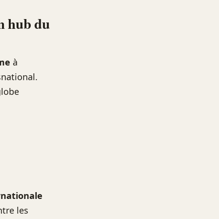
un hub du
me
à
national.
globe
nationale
ntre les