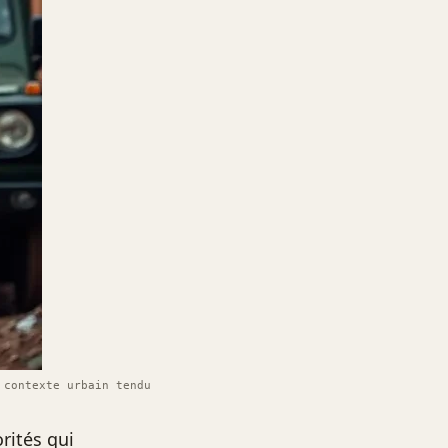
 contexte urbain tendu
rités qui