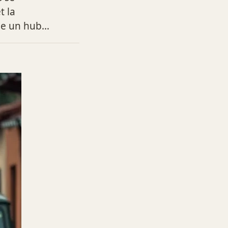
t la
ne un hub…