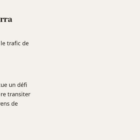
erra
le trafic de
tue un défi
re transiter
yens de