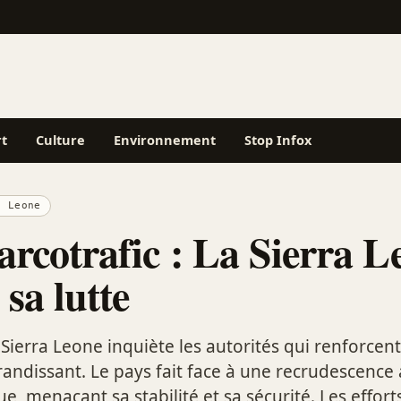
rt
Culture
Environnement
Stop Infox
a Leone
arcotrafic : La Sierra L
 sa lutte
 Sierra Leone inquiète les autorités qui renforcent
randissant. Le pays fait face à une recrudescence
ue, menaçant sa stabilité et sa sécurité. Les effort