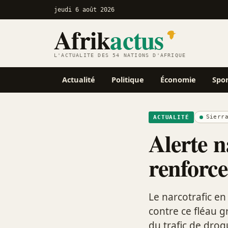
jeudi 6 août 2026
Afrik
actus
L'ACTUALITÉ DES 54 NATIONS D'AFRIQUE
Actualité
Politique
Économie
Spo
Sierr
ACTUALITÉ
Alerte n
renforce
Le narcotrafic en
contre ce fléau g
du trafic de drog