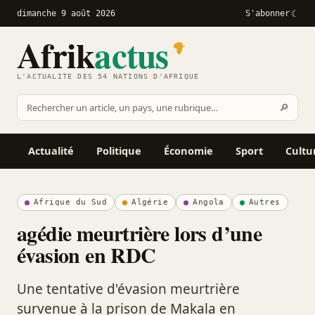
dimanche 9 août 2026
S'abonner
Afrik
actus
L'ACTUALITÉ DES 54 NATIONS D'AFRIQUE
Recher
🔎
Rechercher
sur
Afrikactus
Actualité
Politique
Économie
Sport
Cultu
Afrique du Sud
Algérie
Angola
Autres
agédie meurtrière lors d’une
évasion en RDC
Une tentative d'évasion meurtrière
survenue à la prison de Makala en