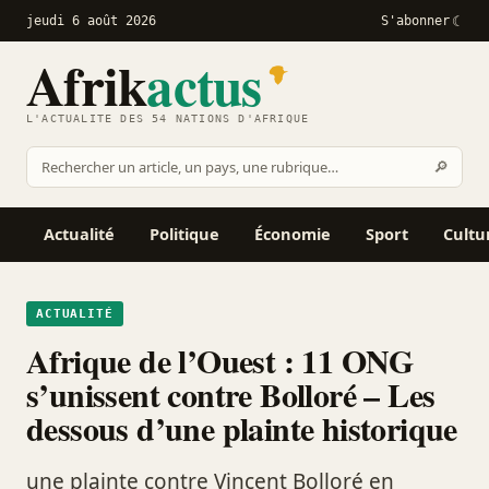
jeudi 6 août 2026
S'abonner
Afrik
actus
L'ACTUALITÉ DES 54 NATIONS D'AFRIQUE
Recher
🔎
Rechercher
sur
Afrikactus
Actualité
Politique
Économie
Sport
Cultu
ACTUALITÉ
Afrique de l’Ouest : 11 ONG
s’unissent contre Bolloré – Les
dessous d’une plainte historique
une plainte contre Vincent Bolloré en